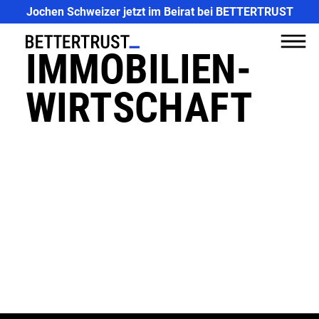
CASES
Jochen Schweizer jetzt im Beirat bei BETTERTRUST
EXPERTISE
IMMOBILIEN-
PR
WIRTSCHAFT
MEDIA
ABOUT US
FUTURE
TALK
NEWS
JOBS
CONTACT