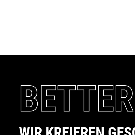
BETTER
WIR KREIEREN GES