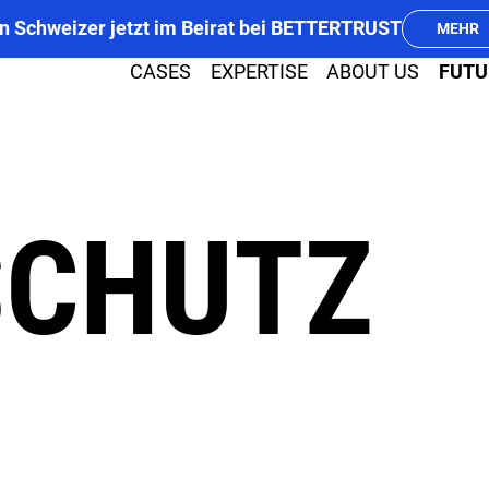
n Schweizer jetzt im Beirat bei BETTERTRUST
MEHR
CASES
EXPERTISE
ABOUT US
FUTU
PR
MEDIA
SCHUTZ