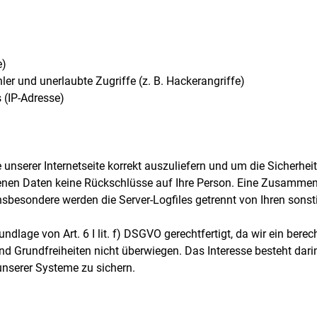
e)
ler und unerlaubte Zugriffe (z. B. Hackerangriffe)
 (IP-Adresse)
 unserer Internetseite korrekt auszuliefern und um die Sicherhei
benen Daten keine Rückschlüsse auf Ihre Person. Eine Zusamme
nsbesondere werden die Server-Logfiles getrennt von Ihren son
ndlage von Art. 6 I lit. f) DSGVO gerechtfertigt, da wir ein berec
und Grundfreiheiten nicht überwiegen. Das Interesse besteht d
unserer Systeme zu sichern.