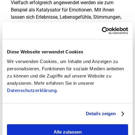
Vielfach erfolgreich angewendet werden sie zum
Beispiel als Katalysator für Emotionen. Mit ihnen
lassen sich Erlebnisse, Lebensgefühle, Stimmungen,
die mit der Unternehmensmessage einhergehen,
wirkungsvoll unterstreichen. In der Vor- und
Nachbereitung von Events können Bilder positive
Erinnerungen wecken und so Netzwerke und
Diese Webseite verwendet Cookies
Kontakte neu beleben. Auch wenn die PR eine
Tendenz zum Texting hat, sollten ausgewählte Fotos
Wir verwenden Cookies, um Inhalte und Anzeigen zu
daher in Pressemitteilungen und persönlichen
personalisieren, Funktionen für soziale Medien anbieten
Einladungen nicht fehlen. Ohnehin sind klassische
zu können und die Zugriffe auf unsere Website zu
Print- und auch digitale Medien auf
analysieren. Mehr erfahren Sie in unserer
Anschauungsmaterial angewiesen, um ihre Beiträge
Datenschutzerklärung
.
optisch attraktiv zu gestalten. Eine
unternehmenseigene Presseseite mit einem
Bildfundus zur öffentlichen Nutzung erleichtert
Details zeigen
Journalisten und Medienschaffenden die Arbeit und
erhöht die Chancen auf neue Veröffentlichungen.
Alle zulassen