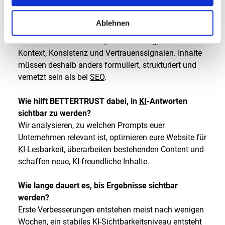
Warum reicht klassisches
SEO
heute nicht mehr
Ablehnen
aus?
KIs arbeiten nicht mit Keyword-Ranking, sondern mit
Kontext, Konsistenz und Vertrauenssignalen. Inhalte
müssen deshalb anders formuliert, strukturiert und
vernetzt sein als bei
SEO
.
Wie hilft BETTERTRUST dabei, in
KI
-Antworten
sichtbar zu werden?
Wir analysieren, zu welchen Prompts euer
Unternehmen relevant ist, optimieren eure Website für
KI
-Lesbarkeit, überarbeiten bestehenden Content und
schaffen neue,
KI
-freundliche Inhalte.
Wie lange dauert es, bis Ergebnisse sichtbar
werden?
Erste Verbesserungen entstehen meist nach wenigen
Wochen, ein stabiles
KI
-Sichtbarkeitsniveau entsteht