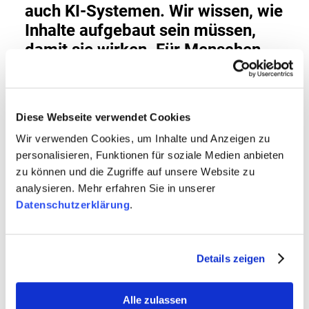
auch KI-Systemen. Wir wissen, wie
Inhalte aufgebaut sein müssen,
damit sie wirken. Für Menschen
und Maschinen.«
- Aaron Zemmrich
Diese Webseite verwendet Cookies
Wir verwenden Cookies, um Inhalte und Anzeigen zu
personalisieren, Funktionen für soziale Medien anbieten
FAQ – AI DISCOVERABILITY MIT
zu können und die Zugriffe auf unsere Website zu
BETTERTRUST
analysieren. Mehr erfahren Sie in unserer
Datenschutzerklärung
.
Was ist AI Discoverability?
AI Discoverability beschreibt die Fähigkeit eines
Unternehmens, in Antworten von Systemen wie
Details zeigen
ChatGPT oder Perplexity aufzutauchen.
Entscheidend sind klare Inhalte, eindeutige Struktur
und vertrauenswürdige Quellen.
Alle zulassen