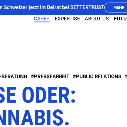
n Schweizer jetzt im Beirat bei BETTERTRUST
MEHR
CASES
EXPERTISE
ABOUT US
FUTU
PR
MEDIA
-BERATUNG
#PRESSEARBEIT
#PUBLIC RELATIONS
SE ODER:
NNABIS.