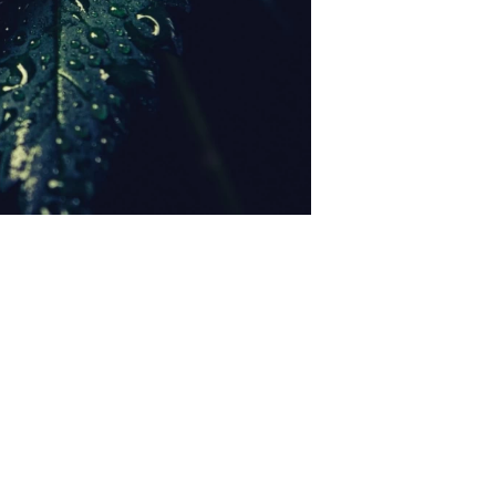
? Ja, die SynBiotic SE macht