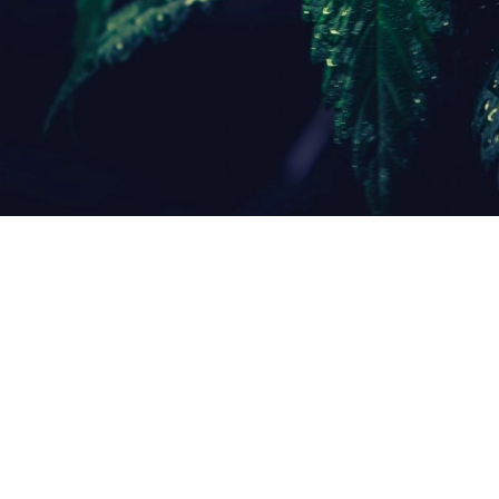
GE
Cannabis an der Börse – gibt’s das