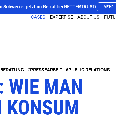
n Schweizer jetzt im Beirat bei BETTERTRUST
MEHR
CASES
EXPERTISE
ABOUT US
FUTU
PR
MEDIA
-BERATUNG
#PRESSEARBEIT
#PUBLIC RELATIONS
: WIE MAN
N KONSUM