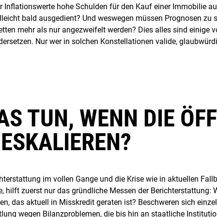
nder Inflationswerte hohe Schulden für den Kauf einer Immobili
lleicht bald ausgedient? Und weswegen müssen Prognosen zu st
etten mehr als nur angezweifelt werden? Dies alles sind einige v
ndersetzen. Nur wer in solchen Konstellationen valide, glaubwür
AS TUN, WENN DIE ÖF
ESKALIEREN?
hterstattung im vollen Gange und die Krise wie in aktuellen Fal
le, hilft zuerst nur das gründliche Messen der Berichterstattung:
, das aktuell in Misskredit geraten ist? Beschweren sich einze
lung wegen Bilanzproblemen, die bis hin an staatliche Institution