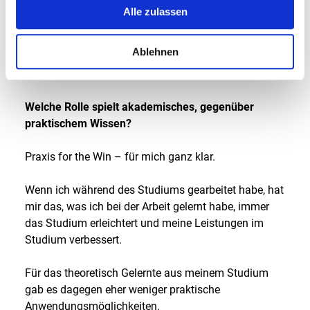
es mich wirklich überrascht, wie anders meine PR
Alle zulassen
Kollegen im Alltag oder in Kundensituationen
sprechen und ich applaudiere dem Skill. Auf jeden
Ablehnen
Fall etwas, was ich hier unbedingt lernen möchte! Ich
habe immerhin die Experten an meiner Seite.
Welche Rolle spielt akademisches, gegenüber
praktischem Wissen?
Praxis for the Win – für mich ganz klar.
Wenn ich während des Studiums gearbeitet habe, hat
mir das, was ich bei der Arbeit gelernt habe, immer
das Studium erleichtert und meine Leistungen im
Studium verbessert.
Für das theoretisch Gelernte aus meinem Studium
gab es dagegen eher weniger praktische
Anwendungsmöglichkeiten.