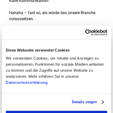
Klare Kommunikation!
Hahaha – fast so, als würde das unsere Branche
voraussetzen.
Aber im Ernst, ohne die gehasste Excel-Tabelle, Tools
noch und nöcher, klare Gespräche und Briefings ist
man im Projekt-Management wirklich
aufgeschmissen. Es gibt jeden Tag aufs Neue ein
Diese Webseite verwendet Cookies
Learning. Kein Prozess ist je wirklich optimiert und
Wir verwenden Cookies, um Inhalte und Anzeigen zu
man kann es immer noch besser machen. Aber
personalisieren, Funktionen für soziale Medien anbieten
genau das macht auch den Reiz aus, ich lerne weiter
zu können und die Zugriffe auf unsere Website zu
dazu, verbessere mich und meine Arbeit – bring it on!
analysieren. Mehr erfahren Sie in unserer
Datenschutzerklärung
.
Was war beruflich eine überraschende Situation?
Jedes Mal, wenn ich mit meinen Kollegen dann doch
Details zeigen
mal im Kundenterminen bin, lausche ich gespannt
der absolut gekonnten Rhetorik. Die ersten Male hat