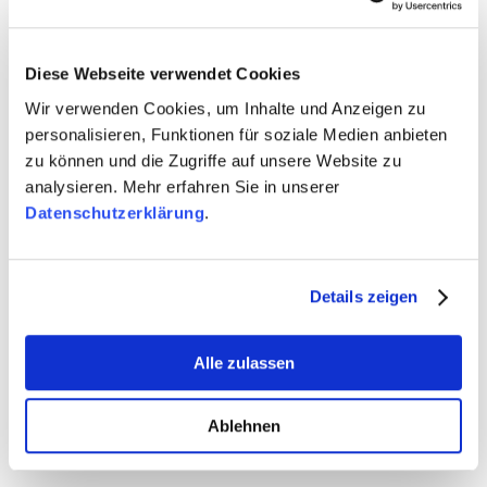
Marken. Für mehr Sichtbarkeit mit Wirkung.
Seine Rolle? Strategisch. Inspirierend. Und ganz
Diese Webseite verwendet Cookies
sicher nicht leise.
Wir verwenden Cookies, um Inhalte und Anzeigen zu
Was bedeutet das für unsere Kund:innen?
personalisieren, Funktionen für soziale Medien anbieten
Mehr Sichtbarkeit, neue Impulse und klare
zu können und die Zugriffe auf unsere Website zu
Perspektiven in der Kommunikation. Jochen steht für
analysieren. Mehr erfahren Sie in unserer
eine der erfolgreichsten Markenpersönlichkeiten
Datenschutzerklärung
.
Deutschlands – und genau diesen Spirit bringt er
jetzt bei BETTERTRUST ein.
Details zeigen
Wir freuen uns auf die Zusammenarbeit – das hier ist
mehr als ein Name-Dropping.
Alle zulassen
Das ist ein gemeinsamer Aufbruch.
Ablehnen