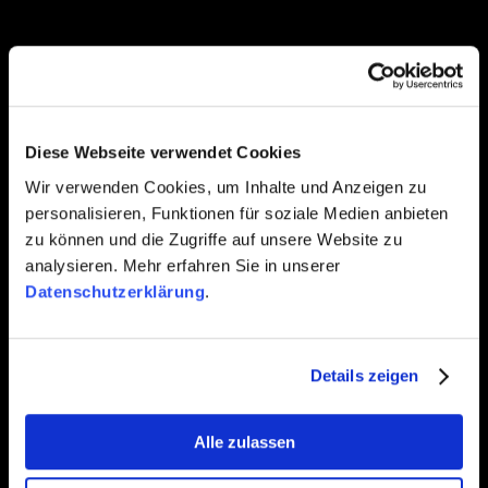
BETTER
CONTACT
Diese Webseite verwendet Cookies
Wir verwenden Cookies, um Inhalte und Anzeigen zu
personalisieren, Funktionen für soziale Medien anbieten
zu können und die Zugriffe auf unsere Website zu
Berlin
analysieren. Mehr erfahren Sie in unserer
Datenschutzerklärung
.
Luisenstraße 40
D-10117 Berlin
+49 30 3406010-80
Details zeigen
info@bettertrust.de
Alle zulassen
Hamburg
Axel-Springer-Platz 3