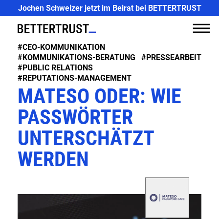
CASES
Jochen Schweizer jetzt im Beirat bei BETTERTRUST
EXPERTISE
#CEO-KOMMUNIKATION
PR
#KOMMUNIKATIONS-BERATUNG
#PRESSEARBEIT
#PUBLIC RELATIONS
MEDIA
#REPUTATIONS-MANAGEMENT
MATESO ODER: WIE
ABOUT US
PASSWÖRTER
FUTURE
TALK
UNTERSCHÄTZT
NEWS
WERDEN
JOBS
CONTACT