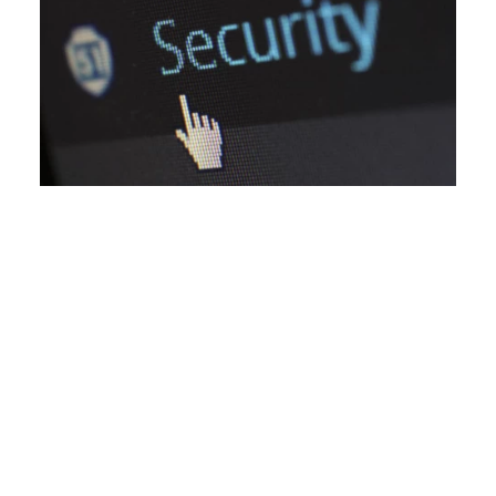
DE
EN
Deutsch
English
BETTER
CHALLENGE
IT-Security verständlich für jeden, ist das überhaupt
möglich? Mateso (passwordsafe) zeigt, wie es geht.
Sie sind im Bereich der IT-Security (Fokus
Passwortsicherheit / Enterprise Solutions) für u.a. 20