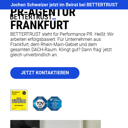
CASES
Jochen Schweizer jetzt im Beirat bei BETTERTRUST
PR-AGENTUR
EXPERTISE
FRANKFURT
PR
BETTERTRUST steht für Performance PR. Heißt: Wir
arbeiten erfolgsbasiert. Für Unternehmen aus
Frankfurt, dem Rhein-Main-Gebiet und dem
MEDIA
gesamten DACH-Raum. Klingt gut? Dann frag' jetzt
gleich unverbindlich an.
ABOUT US
JETZT KONTAKTIEREN
FUTURE
TALK
NEWS
JOBS
CONTACT