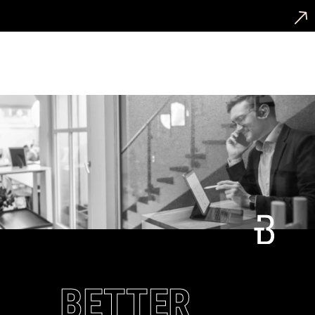
Media-Coverage erhälst. Unser Rekord vom Start der
Zusammenarbeit bis zu ersten, prominenten
Presseplatzierung war innerhalb von 8 Tagen. 😊
Nein. Wir denken unternehmerisch, daher steht für
uns Leistung und Vertrauen im Vordergrund. Gerne
vereinbaren wir zu Beginn unserer Zusammenarbeit
einen „Testballon“, sodass Du Dich von unserer
Leistung überzeugen kannst. Danach besprechen wir
gemeinsam, wie eine längerfristige Zusammenarbeit
ausschauen kann.
Connect
Call
BETTER