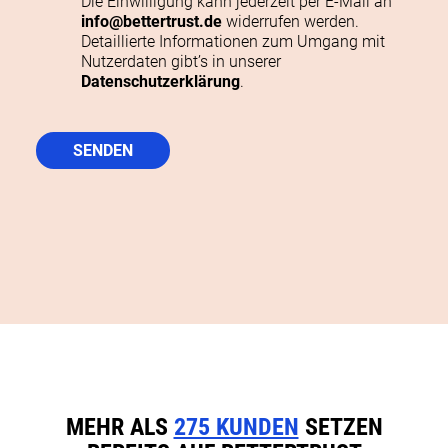
Die Einwilligung kann jederzeit per E-Mail an
info@bettertrust.de
widerrufen werden.
Detaillierte Informationen zum Umgang mit
Nutzerdaten gibt’s in unserer
Datenschutzerklärung
.
SENDEN
Bitte
lasse
dieses
Feld
leer.
MEHR ALS
275 KUNDEN
SETZEN