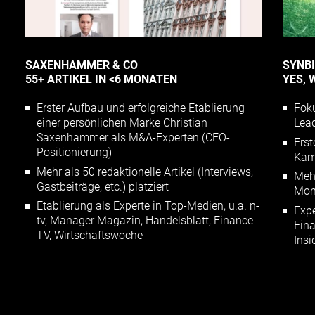
SAXENHAMMER & CO
SYNBI
55+ ARTIKEL IN <6 MONATEN
YES, 
Erster Aufbau und erfolgreiche Etablierung
Foku
einer persönlichen Marke Christian
Lead
Saxenhammer als M&A-Experten (CEO-
Erst
Positionierung)
Kam
Mehr als 50 redaktionelle Artikel (Interviews,
Mehr
Gastbeiträge, etc.) platziert
Mon
Etablierung als Experte in Top-Medien, u.a. n-
Expe
tv, Manager Magazin, Handelsblatt, Finance
Fina
TV, Wirtschaftswoche
Insi